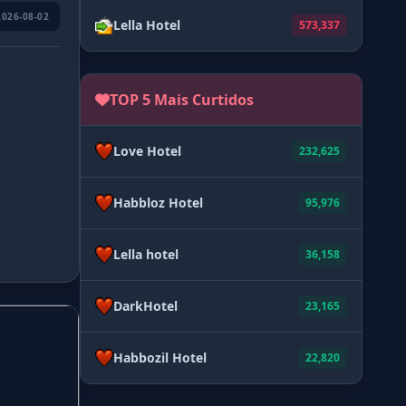
2026-08-02
Lella Hotel
573,337
TOP 5 Mais Curtidos
Love Hotel
232,625
Habbloz Hotel
95,976
Lella hotel
36,158
DarkHotel
23,165
Habbozil Hotel
22,820