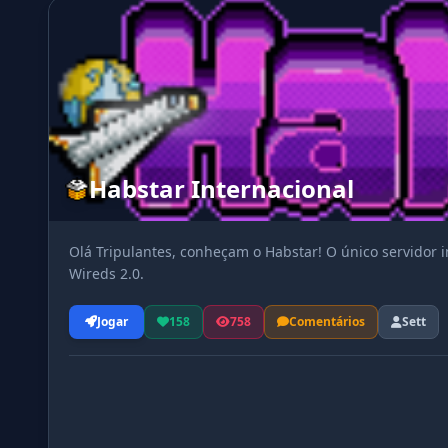
Habstar Internacional
Olá Tripulantes, conheçam o Habstar! O único servidor i
Wireds 2.0.
Jogar
158
758
Comentários
Sett