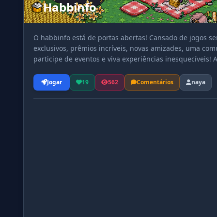
Habbinfo
O habbinfo está de portas abertas! Cansado de jogos s
exclusivos, prêmios incríveis, novas amizades, uma co
participe de eventos e viva experiências inesquecíveis!
para!
Jogar
19
562
Comentários
naya