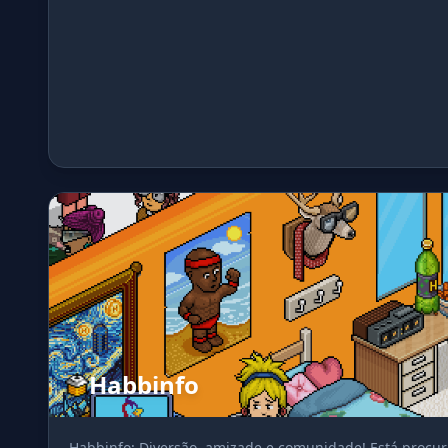
Habbinfo
Habbinfo: Diversão, amizade e comunidade! Está procur