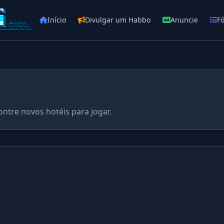
Início
Divulgar um Habbo
Anuncie
F
ontre novos hotéis para jogar.