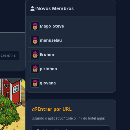
Novos Membros
Mago_Steve
manuselau
Erohim
2026-07-16
plzinhoo
giovana
Entrar por URL
Usando o aplicativo? Cole o link do hotel aqui: