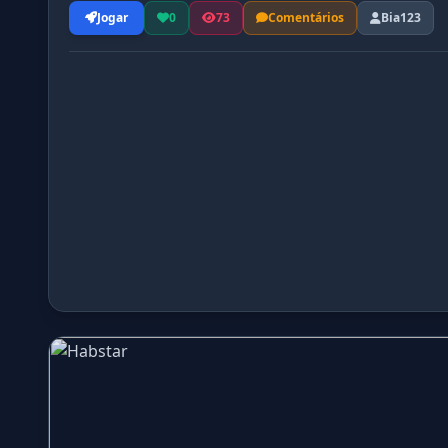
Jogar
0
73
Comentários
Bia123