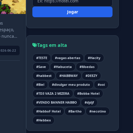
Jogar
os
espaço,
o nunca
Tags em alta
2026-06-22
#TESTE
#vagas abertas
#Hacity
#Save
#Habuceta
#Moedas
#habbest
#HABBWAY
#DEEZY
#Biel
#divulgar meu produto
#ooi
#TD3 VAZA 2 MIZERA
#Bobba Hotel
#VENDO BANNER HABBO
#djdjf
#HabboF Hotel
#Bartho
#necotino
#Hebbex