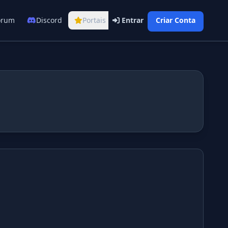
órum
Discord
Portais
Entrar
Criar Conta