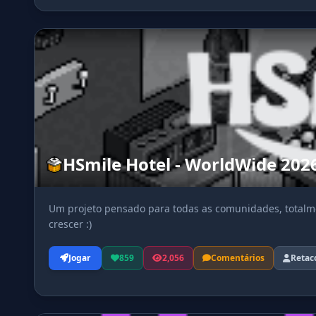
HSmile Hotel - WorldWide 202
Um projeto pensado para todas as comunidades, totalme
crescer :)
Jogar
859
2,056
Comentários
Retac