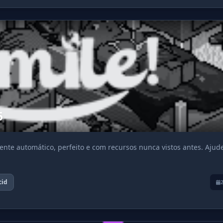
6
nte automático, perfeito e com recursos nunca vistos antes. Ajud
cid