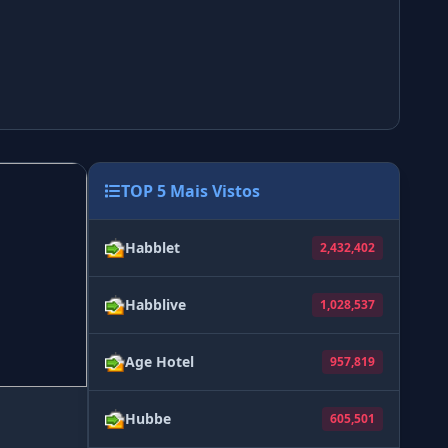
TOP 5 Mais Vistos
Habblet
2,432,402
Habblive
1,028,537
Age Hotel
957,819
Hubbe
605,501