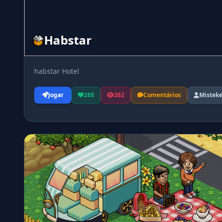
Habstar
habstar Hotel
Jogar
288
262
Comentários
Mistek