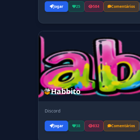
Jogar
25
584
Comentários
Habbito
Discord
Jogar
38
832
Comentários