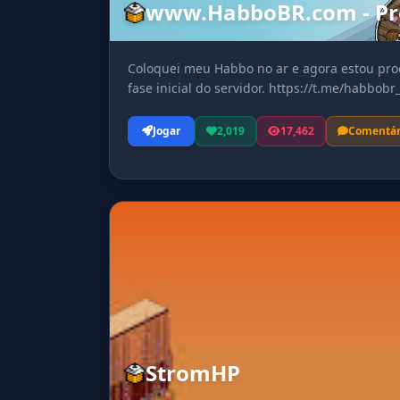
www.HabboBR.com - Pr
Coloquei meu Habbo no ar e agora estou pro
fase inicial do servidor. https://t.me/habbobr_
Jogar
2,019
17,462
Comentár
StromHP