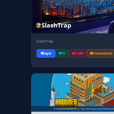
SlashTrap
SlashTrap
Jogar
45
1,006
Comentários