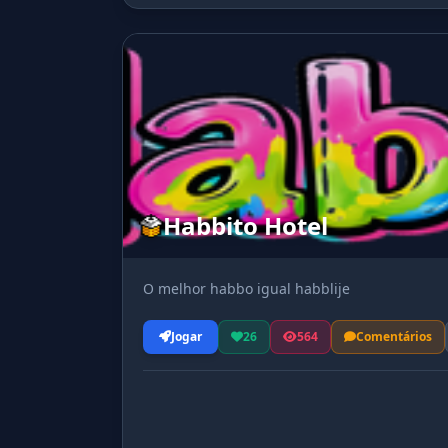
Habbito Hotel
O melhor habbo igual habblije
Jogar
26
564
Comentários