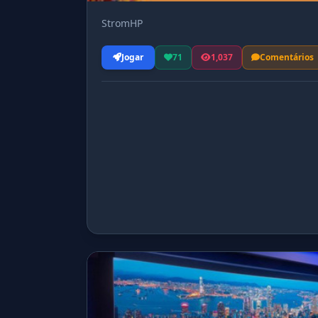
StromHP
Jogar
71
1,037
Comentários