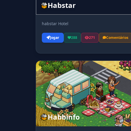
Habstar
habstar Hotel
Jogar
288
271
Comentários
Habbinfo