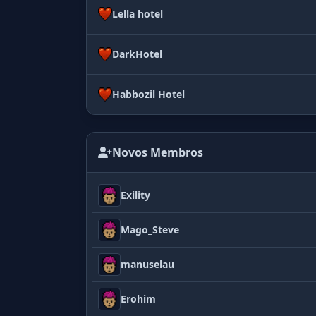
Lella hotel
DarkHotel
Habbozil Hotel
Novos Membros
Exility
Mago_Steve
manuselau
Erohim