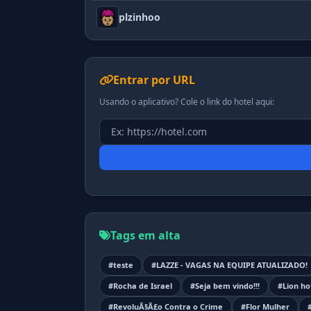
plzinhoo
Entrar por URL
Usando o aplicativo? Cole o link do hotel aqui:
Tags em alta
#teste
#LAZZE - VAGAS NA EQUIPE ATUALIZADO!
#Rocha de Israel
#Seja bem vindo!!!
#Lion ho
#RevoluÃ§Ã£o Contra o Crime
#Flor Mulher