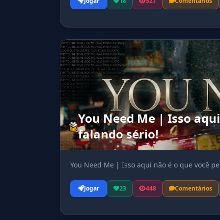
Jogar
18
527
Comentários
You Need Me | Isso aqui
falando sério!
You Need Me | Isso aqui não é o que você pen
Jogar
23
448
Comentários