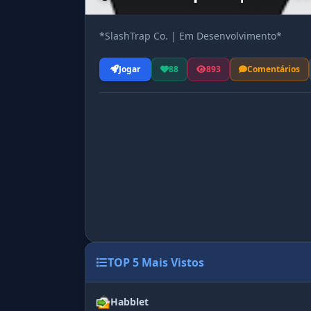
*SlashTrap Co. | Em Desenvolvimento*
Jogar
88
893
Comentários
TOP 5 Mais Vistos
Habblet