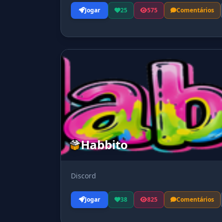
Jogar
25
575
Comentários
Habbito
Discord
Jogar
38
825
Comentários