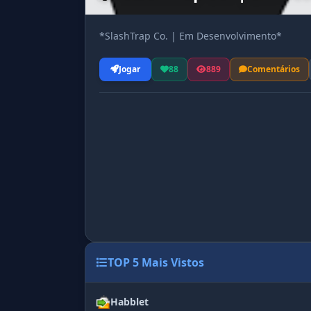
*SlashTrap Co. | Em Desenvolvimento*
Jogar
88
889
Comentários
TOP 5 Mais Vistos
Habblet