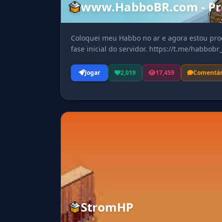
www.HabboBR.com - Pr
Coloquei meu Habbo no ar e agora estou pro
fase inicial do servidor. https://t.me/habbobr_
Jogar
2,019
17,459
Comentár
StromHP