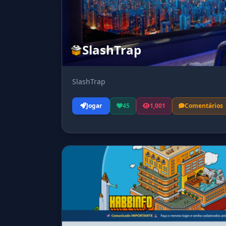
SlashTrap
SlashTrap
Jogar
45
1,001
Comentários