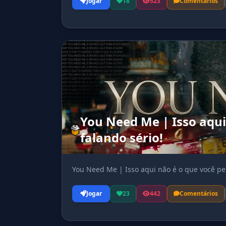
Jogar
18
523
Comentários
You Need Me | Isso aqui
falando sério!
You Need Me | Isso aqui não é o que você pen
Jogar
23
442
Comentários