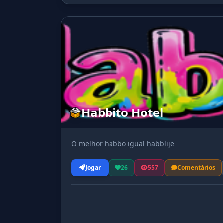
Habbito Hotel
O melhor habbo igual habblije
Jogar
26
557
Comentários