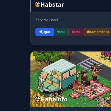
Habstar
habstar Hotel
Jogar
288
258
Comentários
Habbinfo