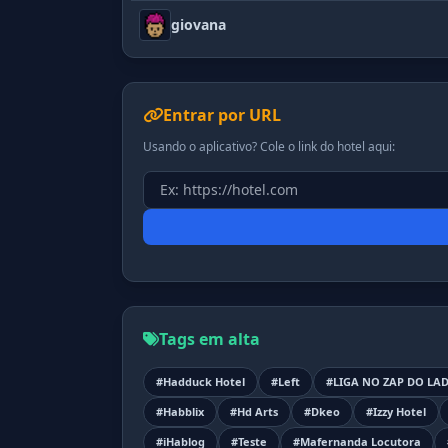
giovana
Entrar por URL
Usando o aplicativo? Cole o link do hotel aqui:
Tags em alta
#Hadduck Hotel
#Left
#LIGA NO ZAP DO LA
#Habblix
#Hd Arts
#Dkeo
#Izzy Hotel
#iHablog
#Teste
#Mafernanda Locutora