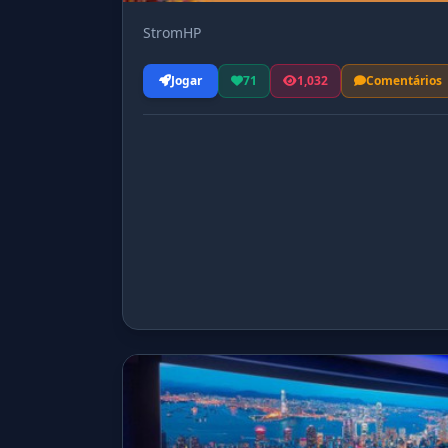
StromHP
Jogar
71
1,032
Comentários