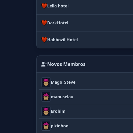
Lella hotel
DarkHotel
Habbozil Hotel
Novos Membros
Mago_Steve
manuselau
Erohim
plzinhoo