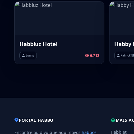
Habbluz Hotel
Habby 
6.712
Sunny
PatrickTJ
PORTAL HABBO
MAIS A
Habblet
Encontre ou divulgue aqui novos
habbos