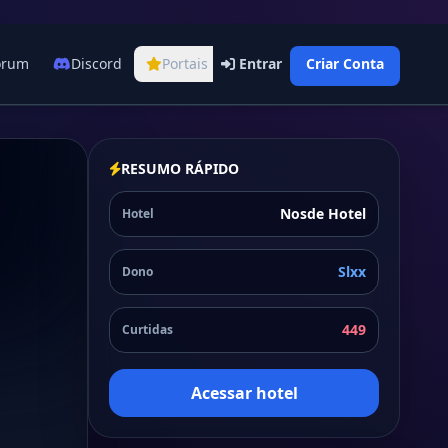
órum
Discord
Portais
Entrar
Criar Conta
RESUMO RÁPIDO
Nosde Hotel
Hotel
Slxx
Dono
449
Curtidas
Acessar hotel