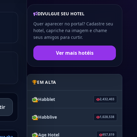
DIVULGUE SEU HOTEL
Quer aparecer no portal? Cadastre seu
hotel, capriche na imagem e chame
seus amigos para curtir.
Ver mais hotéis
EM ALTA
Habblet
2,432,403
tir
Habblive
1,028,538
Age Hotel
957,819
ova aba