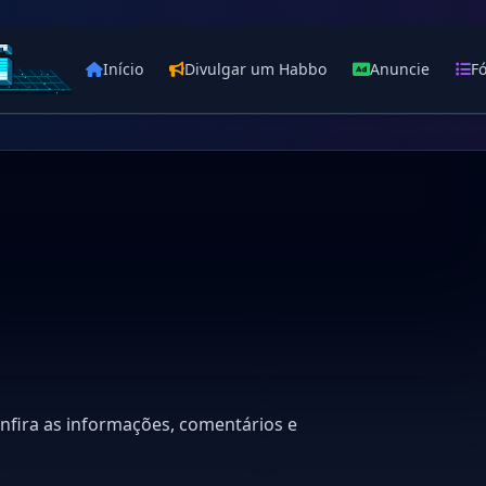
Início
Divulgar um Habbo
Anuncie
F
fira as informações, comentários e