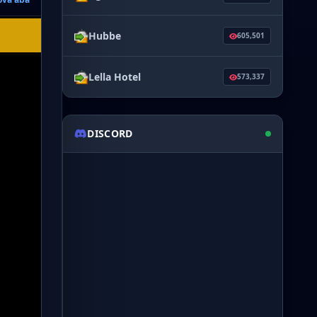
Hubbe
605,501
Lella Hotel
573,337
DISCORD