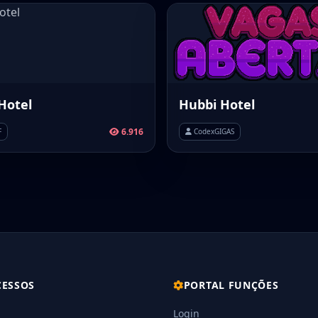
Hotel
Hubbi Hotel
6.916
F
CodexGIGAS
CESSOS
PORTAL FUNÇÕES
Login