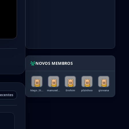
NOVOS MEMBROS
Mago_Steve
manuselau
Erohim
plzinhoo
giovana
recentes