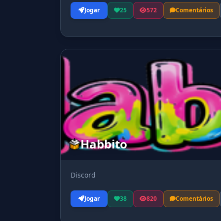
Jogar
25
572
Comentários
Habbito
Discord
Jogar
38
820
Comentários