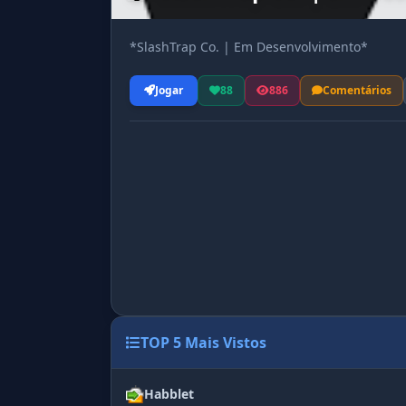
*SlashTrap Co. | Em Desenvolvimento*
Jogar
88
886
Comentários
TOP 5 Mais Vistos
Habblet