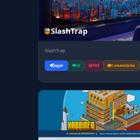
SlashTrap
SlashTrap
Jogar
45
998
Comentários