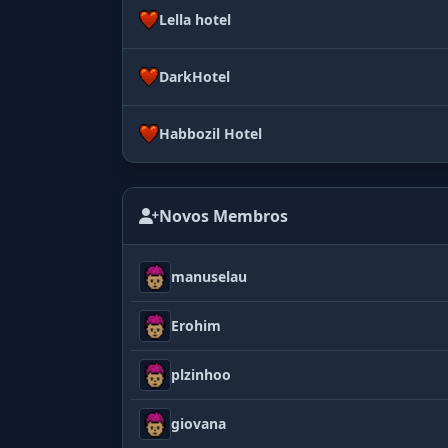
Lella hotel
DarkHotel
Habbozil Hotel
Novos Membros
manuselau
Erohim
plzinhoo
giovana