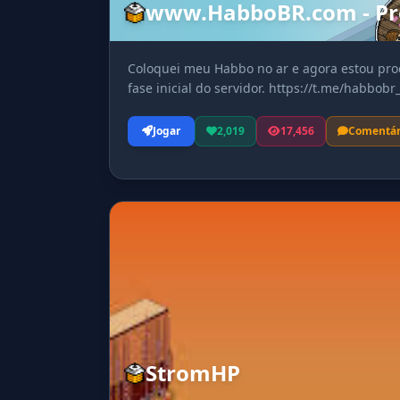
www.HabboBR.com - Pr
Coloquei meu Habbo no ar e agora estou pro
fase inicial do servidor. https://t.me/habbobr_
Jogar
2,019
17,456
Comentár
StromHP