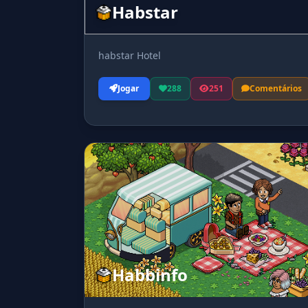
Habstar
habstar Hotel
Jogar
288
251
Comentários
Habbinfo