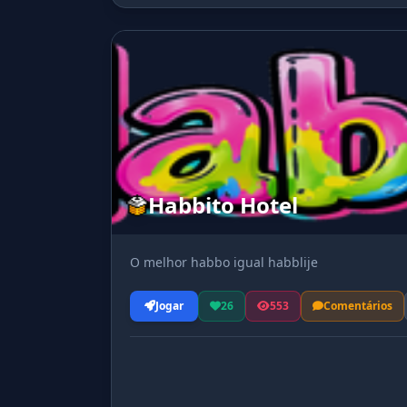
Habbito Hotel
O melhor habbo igual habblije
Jogar
26
553
Comentários