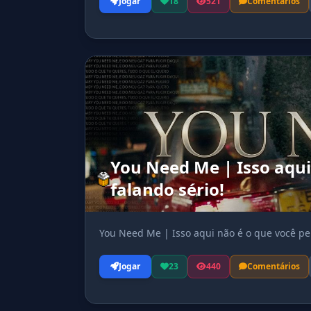
Jogar
18
521
Comentários
You Need Me | Isso aqui
falando sério!
You Need Me | Isso aqui não é o que você pen
Jogar
23
440
Comentários