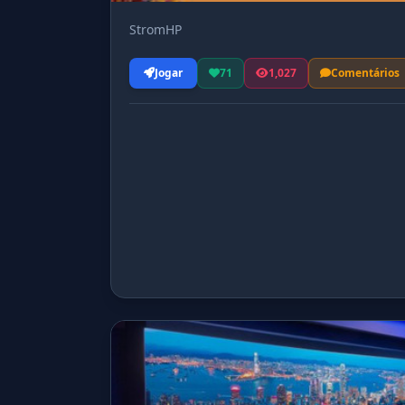
StromHP
Jogar
71
1,027
Comentários