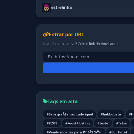
estrelinha
Entrar por URL
Usando o aplicativo? Cole o link do hotel aqui:
Tags em alta
#Sem graÃ§a isso tudo igual
#habbobeta
#H
#tESTE
#Foost Hosting
#teste
#Tetse
#Vendo moedas para PT ðŸ‡ªðŸ‡¸
#Bot Hotel