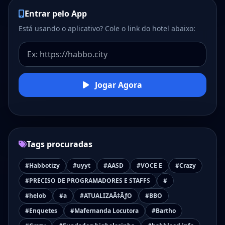
Entrar pelo App
Está usando o aplicativo? Cole o link do hotel abaixo:
Jogar Agora
Tags procuradas
#Habbotizy
#uyyt
#AASD
#VOCE E
#Crazy
#PRECISO DE PROGRAMADORES E STAFFS
#
#helob
#a
#ATUALIZAÃ‡ÃƒO
#BBO
#Enquetes
#Mafernanda Locutora
#Bartho