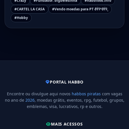
#Crazy
#Fundador: bigbelesinha
#habblood.info
#CARTEL LA CASA
#Vendo moedas para PT ðŸ‡ªðŸ‡¸
#Hobby
PORTAL HABBO
Encontre ou divulgue aqui novos
habbos piratas
com vagas
no ano de
2026
, moedas grátis, eventos, rpg, futebol, grupos,
emblemas, visa, lucrativos, rp e outros.
MAIS ACESSOS