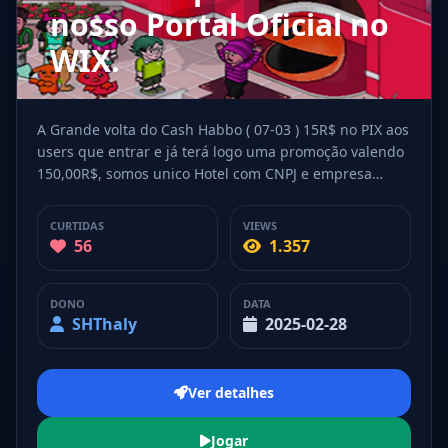
nosso Portal Oficial no
WIX.
A Grande volta do Cash Habbo ( 07-03 ) 15R$ no PIX aos
users que entrar e já terá logo uma promoção valendo
150,00R$, somos unico Hotel com CNPJ e empresa
aberta, alem de termos 2 advogados e 2 Investidores
:)..... Se liguem, A volta do Cash será top.
CURTIDAS
VIEWS
56
1.357
DONO
DATA
SHThaly
2025-02-28
Ver detalhes
Cash Habbo -
Inauguração dia 07/03 -
Jogar