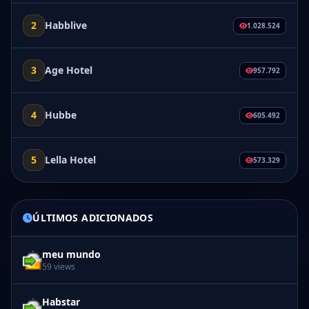
2
Habblive
1.028.524
3
Age Hotel
957.792
4
Hubbe
605.492
5
Lella Hotel
573.329
ÚLTIMOS ADICIONADOS
meu mundo
59 views
Habstar