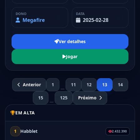
DONO
DATA
Megafire
2025-02-28
Ver detalhes
Jogar
Anterior
1
11
12
13
14
...
15
125
Próximo
...
EM ALTA
1
Habblet
2.432.390