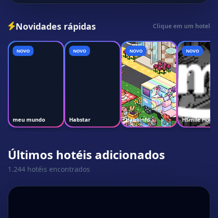
Novidades rápidas
Clique em um hotel
NOVO
NOVO
NOVO
NOVO
meu mundo
Habstar
Habbinfo
HSmile Hotel
Últimos hotéis adicionados
1.244 hotéis encontrados