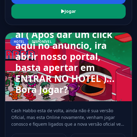
venham jogar conosco
e fiquem ligados que a
Jogar
nova versão oficial vem
ai ( Após dar um click
aqui no anuncio, ira
HOTEL
DISPONÍVEL
abrir nosso portal,
basta apertar em
ENTRAR NO HOTEL )...
Bora Jogar?
Cash Habbo esta de volta, ainda não é sua versão
Oficial, mas esta Online novamente, venham jogar
conosco e fiquem ligados que a nova versão oficial vem
A Grande volta do Cash
ai ( Após dar um click aqui no anuncio, ira abrir nosso