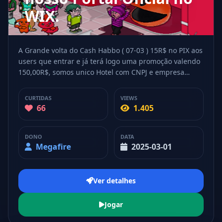
WIX.
A Grande volta do Cash Habbo ( 07-03 ) 15R$ no PIX aos
users que entrar e já terá logo uma promoção valendo
150,00R$, somos unico Hotel com CNPJ e empresa
aberta, alem de termos 2 advogados e 2 Investidores
:)..... Se liguem, A volta do Cash será top. ( Enquanto
CURTIDAS
VIEWS
isso voce pode acessar nosso Portal Oficial no WIX.
66
1.405
DONO
DATA
Megafire
2025-03-01
Ver detalhes
Jogar