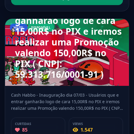
Usuários que e entrar
ganharão logo de cara
15,00R$ no PIX e iremos
HOTEL
DISPONÍVEL
realizar uma Promoção
valendo 150,00R$ no
PIX ( CNPJ:
59.313.716/0001-91 )
Cash Habbo - Inauguração dia 07/03 - Usuários que e
entrar ganharão logo de cara 15,00R$ no PIX e iremos
realizar uma Promoção valendo 150,00R$ no PIX ( CNPJ:
59.313.716/0001-91 )
CURTIDAS
VIEWS
85
1.547