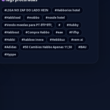
#LIGA NO ZAP DO LADO HEIN
#Habborios hotel
#Habblood
#mobbo
#nosde hotel
#Vendo moedas para PT ðŸ‡ªðŸ‡¸
#
#Hubby
#Habbout
#Compra Habbo
#eae
#Fifhp
#Hobbi
#habboo inova
#Hebbkuz
#vem ai
#Adidas
#50 Cambios Habbo Apenas 11,50
#BAU
#Hyppe