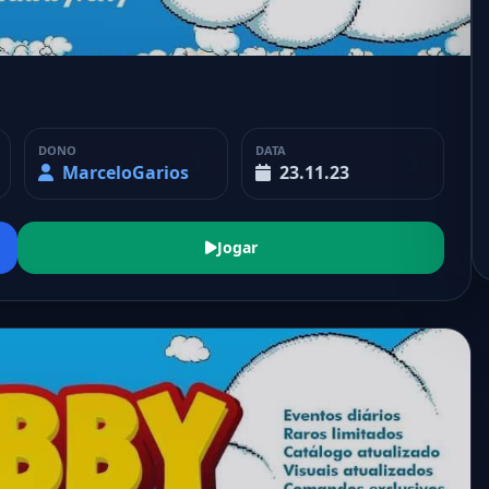
DONO
DATA
MarceloGarios
23.11.23
Jogar