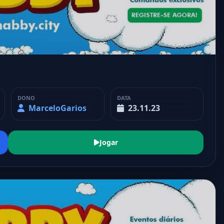
DONO
DATA
MarceloGarios
23.11.23
Jogar