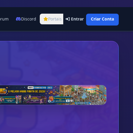
órum
Discord
Portais
Entrar
Criar Conta