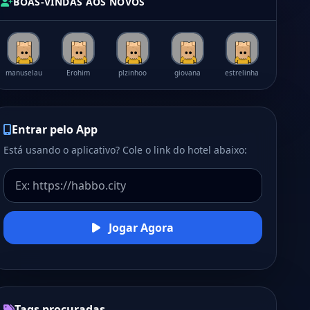
BOAS-VINDAS AOS NOVOS
manuselau
Erohim
plzinhoo
giovana
estrelinha
Entrar pelo App
Está usando o aplicativo? Cole o link do hotel abaixo:
Jogar Agora
Tags procuradas