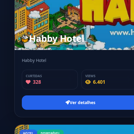
Habby Hotel
Habby Hotel
CURTIDAS
VIEWS
328
6.401
Ver detalhes
HOTEL
DISPONÍVEL