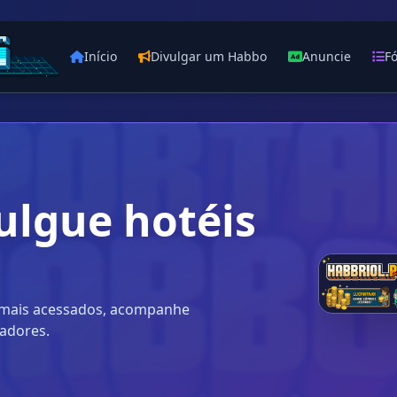
Início
Divulgar um Habbo
Anuncie
F
ulgue hotéis
s mais acessados, acompanhe
gadores.