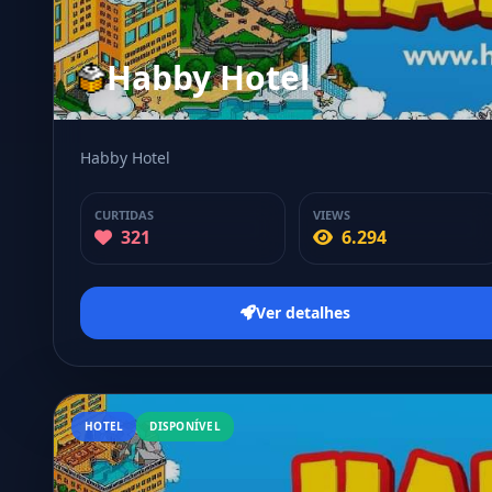
Habby Hotel
Habby Hotel
CURTIDAS
VIEWS
321
6.294
Ver detalhes
HOTEL
DISPONÍVEL