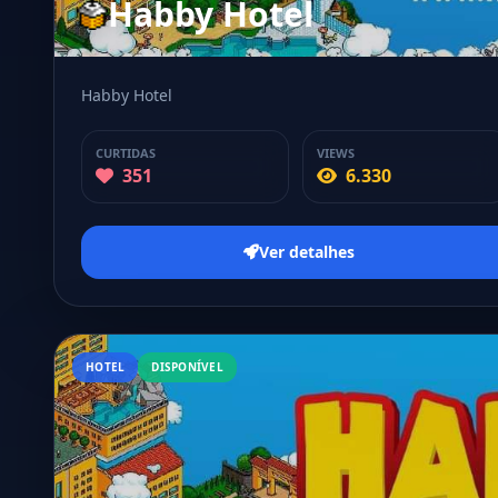
Habby Hotel
Habby Hotel
CURTIDAS
VIEWS
351
6.330
Ver detalhes
HOTEL
DISPONÍVEL