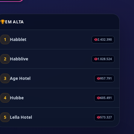
EM ALTA
1
Habblet
2.432.390
2
Habblive
1.028.524
3
Age Hotel
957.791
4
Hubbe
605.491
5
Lella Hotel
573.327