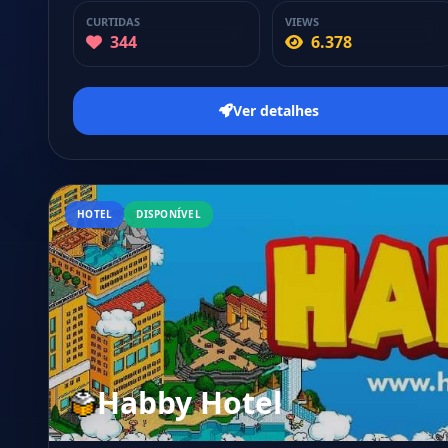
CURTIDAS
VIEWS
344
6.378
Ver detalhes
HOTEL
DISPONÍVEL
Habby Hotel