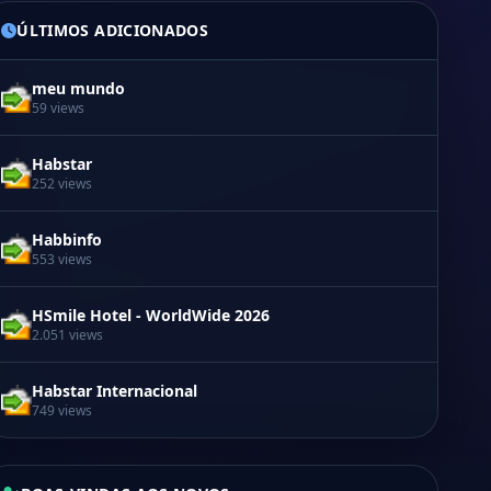
ÚLTIMOS ADICIONADOS
meu mundo
59 views
Habstar
252 views
Habbinfo
553 views
HSmile Hotel - WorldWide 2026
2.051 views
Habstar Internacional
749 views