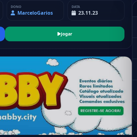
DONO
DATA
MarceloGarios
23.11.23
Jogar