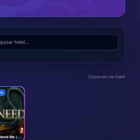
Clique em um hotel
VO
Need Me | Não é mesmo né? Já acredita agora?