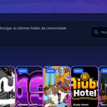
divulgar os últimos hotéis da comunidade
NOVO
NOVO
NOVO
NO
Hotel - WorldWide 2026
Habstar Internacional
Habbinfo
Aiuby Hotel
You 