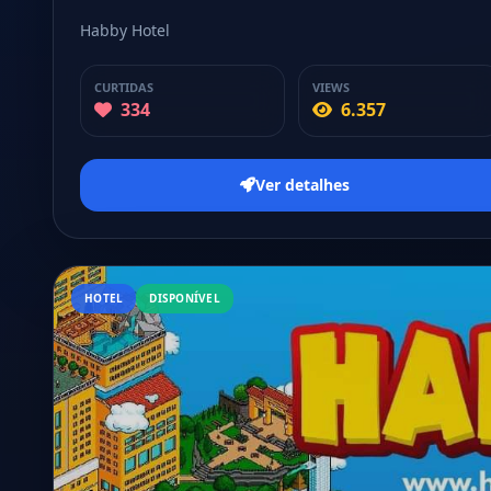
Habby Hotel
CURTIDAS
VIEWS
334
6.357
Ver detalhes
HOTEL
DISPONÍVEL