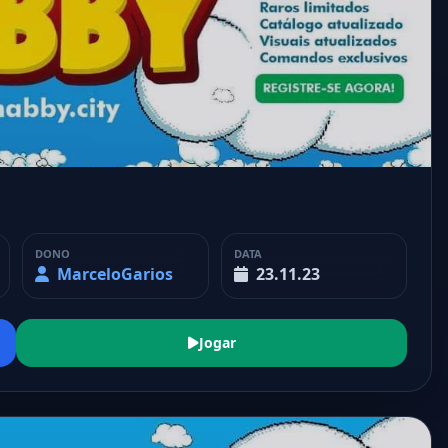
DONO
DATA
MarceloGarios
23.11.23
Jogar