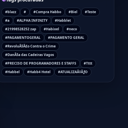
#blazz
#
#Compra Habbo
#Biel
#Teste
#a
#ALPHA INFINITY
#Habblet
#21998528252 zap
#Habixel
#neco
#PAGAMENTOGERAL
#PAGAMENTO GERAL
#RevoluÃ§Ã£o Contra o Crime
#DanÃ§a das Cadeiras Vagos
#PRECISO DE PROGRAMADORES E STAFFS
#Tttt
#Habbel
#Habb4 Hotel
#ATUALIZAÃ‡ÃƒO