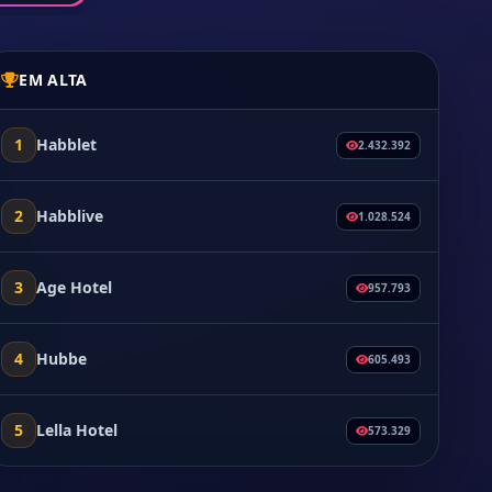
EM ALTA
1
Habblet
2.432.392
2
Habblive
1.028.524
3
Age Hotel
957.793
4
Hubbe
605.493
5
Lella Hotel
573.329