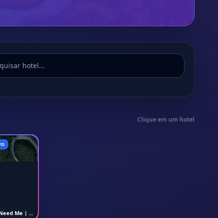
Clique em um hotel
VO
Need Me | Não é mesmo né? Já acredita agora?