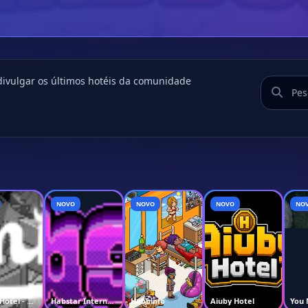
divulgar os últimos hotéis da comunidade
NOVO
NOVO
NOVO
NO
Hotel - WorldWide 2026
Habstar Internacional
Habbinfo
Aiuby Hotel
You 