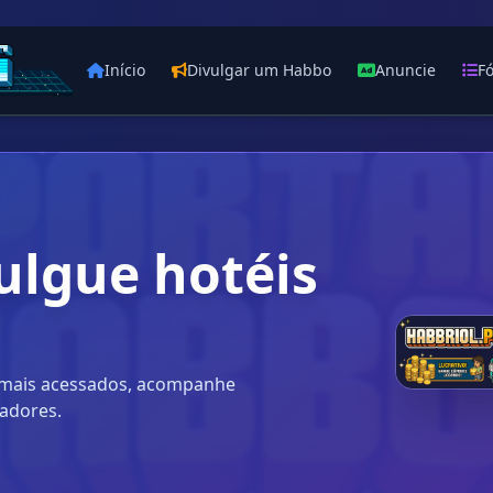
Início
Divulgar um Habbo
Anuncie
F
ulgue hotéis
s mais acessados, acompanhe
gadores.