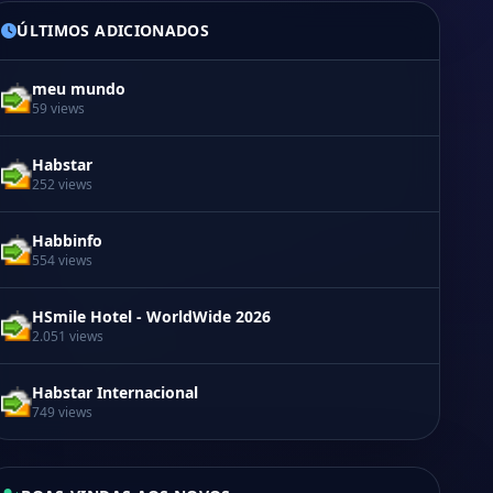
ÚLTIMOS ADICIONADOS
meu mundo
59 views
Habstar
252 views
Habbinfo
554 views
HSmile Hotel - WorldWide 2026
2.051 views
Habstar Internacional
749 views