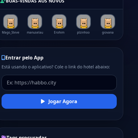
BOAS-VINDAS AOS NOVOS
Mago_Steve
manuselau
Erohim
plzinhoo
giovana
Entrar pelo App
Está usando o aplicativo? Cole o link do hotel abaixo:
Jogar Agora
Tags procuradas