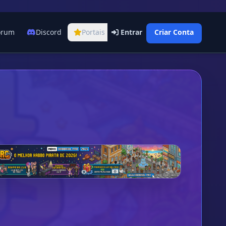
órum
Discord
Portais
Entrar
Criar Conta