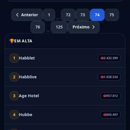
Anterior
1
72
73
74
75
...
76
125
Próximo
...
EM ALTA
1
Habblet
2.432.399
2
Habblive
1.028.534
3
Age Hotel
957.812
4
Hubbe
605.497