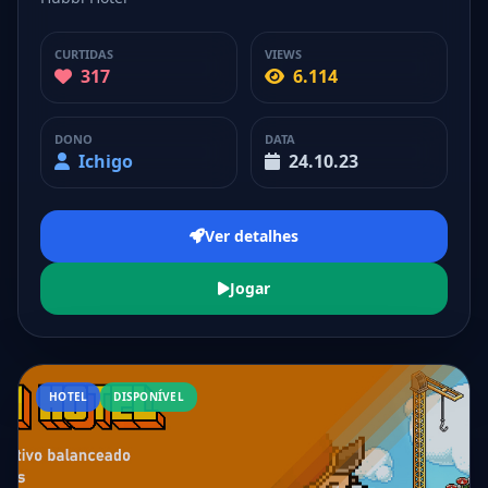
CURTIDAS
VIEWS
317
6.114
DONO
DATA
Ichigo
24.10.23
Ver detalhes
Jogar
HOTEL
DISPONÍVEL