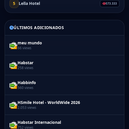
5
Lella Hotel
573.333
ÚLTIMOS ADICIONADOS
meu mundo
66 views
Habstar
258 views
Habbinfo
560 views
HSmile Hotel - WorldWide 2026
2.053 views
Habstar Internacional
752 views