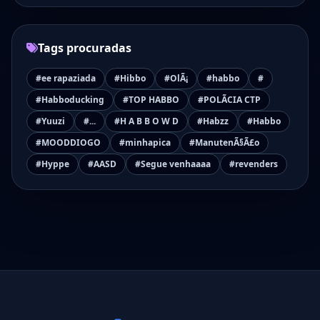
Tags procuradas
#ee rapaziada
#Hibbo
#OlÃ¡
#habbo
#
#Habboducking
#TOP HABBO
#POLÃCIA CTP
#Yuuzi
#...
#H A B B O W D
#Habzz
#Habbo
#MOODDIOGO
#minhapica
#ManutenÃ§Ã£o
#Hyppe
#AASD
#Segue venhaaaa
#revenders