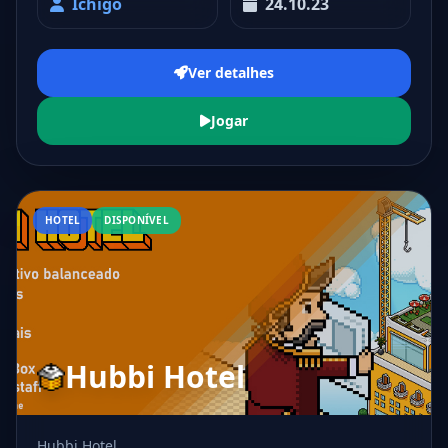
Ichigo
24.10.23
Ver detalhes
Jogar
HOTEL
DISPONÍVEL
Hubbi Hotel
Hubbi Hotel