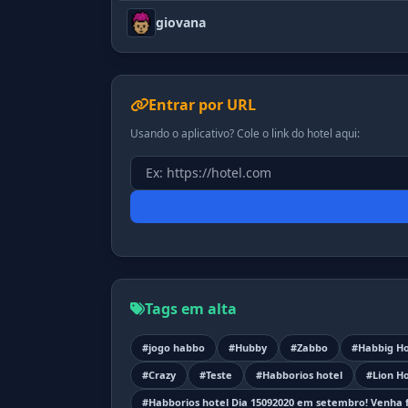
giovana
Entrar por URL
Usando o aplicativo? Cole o link do hotel aqui:
Tags em alta
#jogo habbo
#Hubby
#Zabbo
#Habbig Ho
#Crazy
#Teste
#Habborios hotel
#Lion Ho
#Habborios hotel Dia 15092020 em setembro! Venha fa