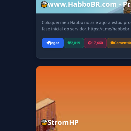
www.HabboBR.com - Pr
Coloquei meu Habbo no ar e agora estou pro
fase inicial do servidor. https://t.me/habbobr_
Jogar
2,019
17,460
Comentár
StromHP