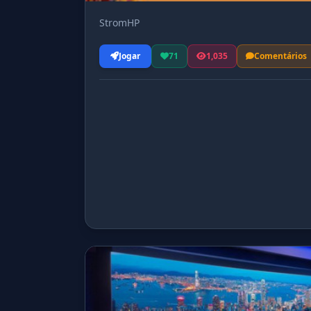
StromHP
Jogar
71
1,035
Comentários