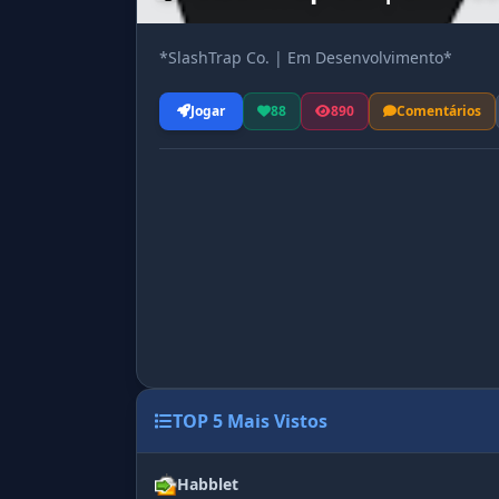
*SlashTrap Co. | Em Desenvolvimento*
Jogar
88
890
Comentários
TOP 5 Mais Vistos
Habblet