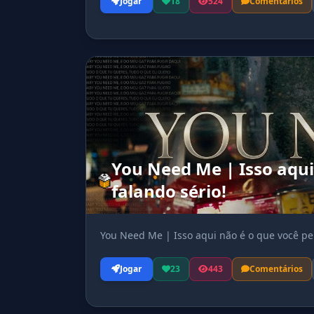
Jogar
18
524
Comentários
You Need Me | Isso aqui
falando sério!
You Need Me | Isso aqui não é o que você pen
Jogar
23
443
Comentários