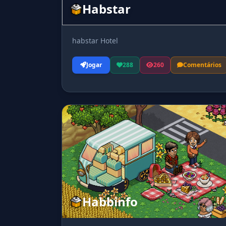
Habstar
habstar Hotel
Jogar
288
260
Comentários
Habbinfo