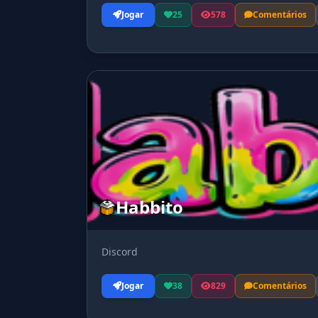
Jogar
25
578
Comentários
Habbito
Discord
Jogar
38
829
Comentários