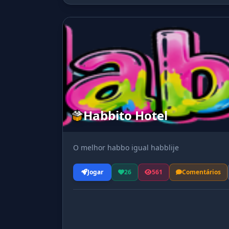
Habbito Hotel
O melhor habbo igual habblije
Jogar
26
561
Comentários