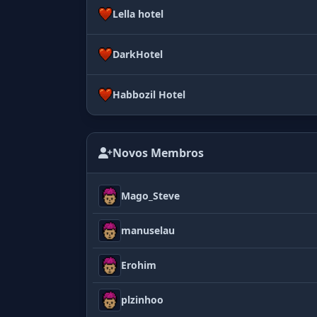
Lella hotel
DarkHotel
Habbozil Hotel
Novos Membros
Mago_Steve
manuselau
Erohim
plzinhoo