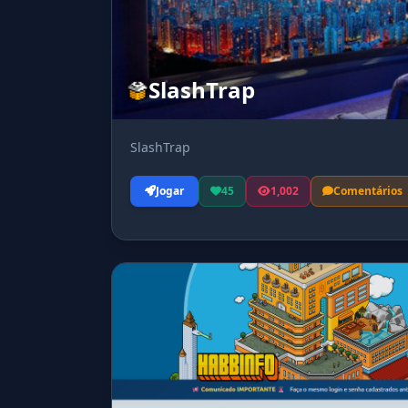
SlashTrap
SlashTrap
Jogar
45
1,002
Comentários