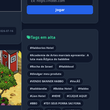
Jogar
2026-07-16
Tags em alta
#Habborios Hotel
#Academia de Artes marciais apresenta : A
luta mais Ã©pica do habblive
#Rocha de Israel
#Habblood
#divulgar meu produto
#VENDO BANNER HABBO
#VocÃŠ
#habblandia
#Bobba Hotel
#Habbo
#Lion Hotel
#HEHE
#CLIQUE AQUI!
#BBO
#TD1 SEUS PORRA SAI FORA