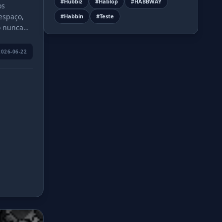
#Hubbiz
#Hablop
#HABBWAY
os
espaço,
#Habbin
#Teste
o nunca
2026-06-22