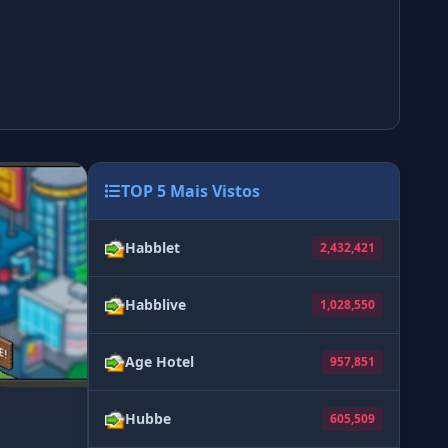
TOP 5 Mais Vistos
Habblet
2,432,421
Habblive
1,028,550
Age Hotel
957,851
Hubbe
605,509