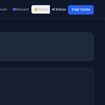
órum
Discord
Portais
Entrar
Criar Conta