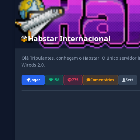
Habstar Internacional
Olá Tripulantes, conheçam o Habstar! O único servidor i
Wireds 2.0.
Jogar
158
775
Comentários
Sett