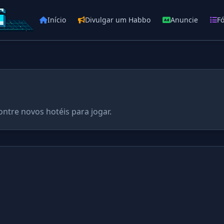
Início
Divulgar um Habbo
Anuncie
F
ontre novos hotéis para jogar.