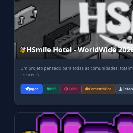
HSmile Hotel - WorldWide 202
Um projeto pensado para todas as comunidades, totalme
crescer :)
Jogar
859
2,069
Comentários
Retac