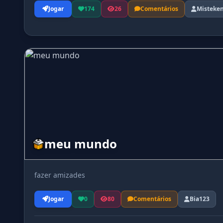
Jogar
174
26
Comentários
Misteke
meu mundo
fazer amizades
Jogar
0
80
Comentários
Bia123