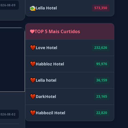
2026-08-09
Lella Hotel
573,350
TOP 5 Mais Curtidos
Love Hotel
232,626
Habbloz Hotel
95,976
Lella hotel
36,159
DarkHotel
23,165
Habbozil Hotel
22,820
2026-08-02