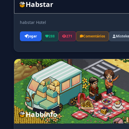
Habstar
habstar Hotel
Jogar
288
271
Comentários
Mistek
Habbinfo